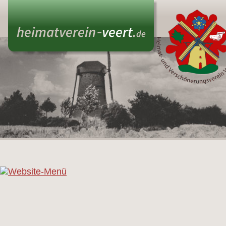
- 
heimatverein
veert
.
de