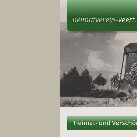
heimatverein
 -
veert
Heimat- und Verschön